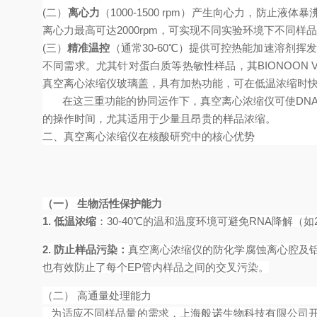
(二）
离心力
（1000-1500 rpm）产生向心力，防止液体
离心力最高可达2000rpm，可实现不同实验环境下不同样
(三）
精准温控
（通常30-60℃）提供可控热能加速溶剂
不同需求。尤其针对蛋白质等热敏性样品，其BIONOON
真空离心浓缩仪玻璃盖，具有加热功能，可在低温浓缩时
在这三重功能的协同运作下，真空离心浓缩仪可使DNA/R
的操作时间，尤其适用于少量且昂贵的样品浓缩。
二、真空离心浓缩仪在核酸研究中的核心优势
（一） 生物活性保护能力
1.
低温浓缩
：30-40℃的温和温度环境可避免RNA降解（如2
2. 防止样品污染：
真空离心浓缩仪的防化学腐蚀离心腔及铝
也有效防止了每个EP管内样品之间的交叉污染。
（二） 高通量处理能力
为适应不同样品量的需求，上海般诺生物科技有限公司开