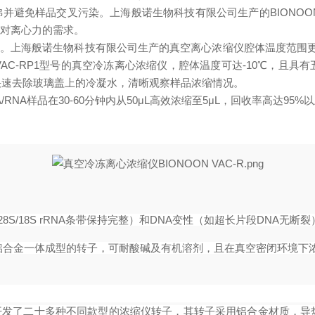
暴沸并避免样品交叉污染。上海般诺生物科技有限公司生产的BIONOON VA
品对离心力的需求。
挥发。上海般诺生物科技有限公司生产的真空离心浓缩仪腔体温度范围更广
 VAC-RP1型号的真空冷冻离心浓缩仪，腔体温度可达-10℃，且
快速去除玻璃盖上的冷凝水，清晰观察样品浓缩情况。
NA样品在30-60分钟内从50μL高效浓缩至5μL，回收率高达9
8S/18S rRNA条带保持完整）和DNA变性（如超长片段DNA无断裂
合金一体成型的转子，可耐酸碱及有机溶剂，且在真空密闭环境下浓缩，
发了二十多种不同款型的浓缩仪转子，其转子采用铝合金材质，导