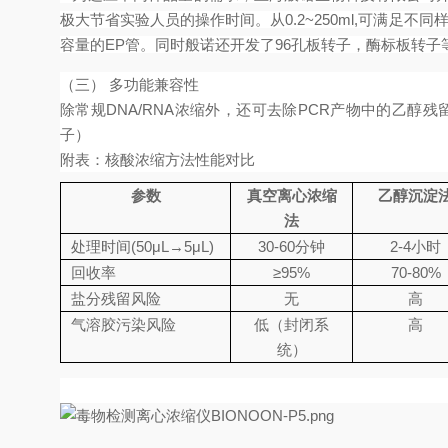
极大节省实验人员的操作时间。从0.2~250ml,可满足不同
容量的EP管。同时般诺还开发了96孔板转子，酶标板转子
（三） 多功能兼容性
除常规DNA/RNA浓缩外，还可去除PCR产物中的乙醇
子）
附表：核酸浓缩方法性能对比
参数
真空离心浓缩
乙醇沉淀
法
处理时间(50μL→5μL)
30-60分钟
2-4小时
回收率
≥95%
70-80%
盐分残留风险
无
高
气溶胶污染风险
低（封闭系
高
统）