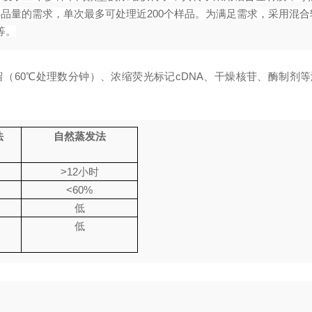
样品量的需求，单次最多可处理近200个样品。为满足需求，采用混合转子
等。
残留（60℃处理数分钟）、浓缩荧光标记cDNA、干燥核苷、酶制剂
法
自然蒸发法
>12小时
<60%
低
低