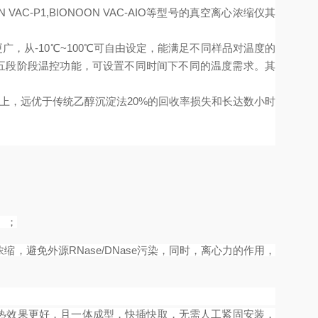
C-P1,BIONOON VAC-AIO等型号的真空离心浓缩仪其
，从-10℃~100℃可自由设定，能满足不同样品对温度的
具有五段阶段温控功能，可设置不同时间下不同的温度需求。其
5%以上，远优于传统乙醇沉淀法20%的回收率损失和长达数小时
）；
避免外源RNase/DNase污染，同时，离心力的作用，
热效果更好，且一体成型，快插快取，无需人工紧固安装，