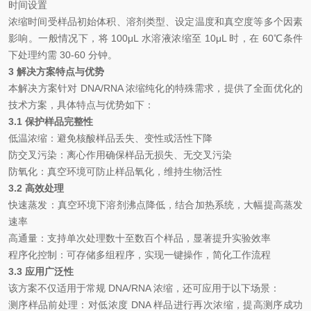
时间设置
浓缩时间受样品初始体积、溶剂类型、设定温度和真空度等多个因素
影响。一般情况下，将
100μL
水溶液浓缩至
10μL
时，在
60
℃
条件
下处理约需
30-60
分钟。
3
解决方案特点与优势
本解决方案针对
DNA/RNA
浓缩纯化的特殊需求，提供了全面优化的
技术方案，具体特点与优势如下：
3.1
保护样品完整性
低温浓缩：避免核酸样品丢失、变性或活性下降
防交叉污染：离心作用确保样品无损失、无交叉污染
防氧化：真空环境可防止样品氧化，维持生物活性
3.2
高效处理
快速蒸发：真空环境下溶剂沸点降低，结合加热系统，大幅提高蒸发
速率
高通量：支持单次处理数十至数百个样品，显著提升实验效率
程序化控制：可存储多组程序，实现一键操作，简化工作流程
3.3
应用广泛性
该方案不仅适用于常规
DNA/RNA
浓缩，还可应用于以下场景：
测序样品前处理：对低浓度
DNA
样品进行再次浓缩，提高测序成功