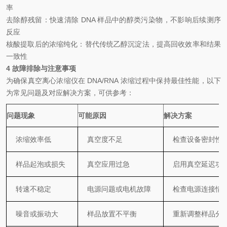
率
去除醇残留：快速清除
DNA
样品中的醇类污染物，不影响后续测序
反应
核酸提取后的浓缩纯化：替代传统乙醇沉淀法，提高回收效率和结果
一致性
4
故障排除与注意事项
为确保真空离心浓缩仪在
DNA/RNA
浓缩过程中保持最佳性能，以下
为常见问题及对应解决方案，可供参考：
问题现象
可能原因
解决方案
浓缩效率低
真空度不足
检查设备密封性
样品起泡或损失
真空应用过急
启用真空延迟功
转速不稳定
电源问题或电机故障
检查电源连接情
噪音或振动大
样品放置不平衡
重新调整样品分