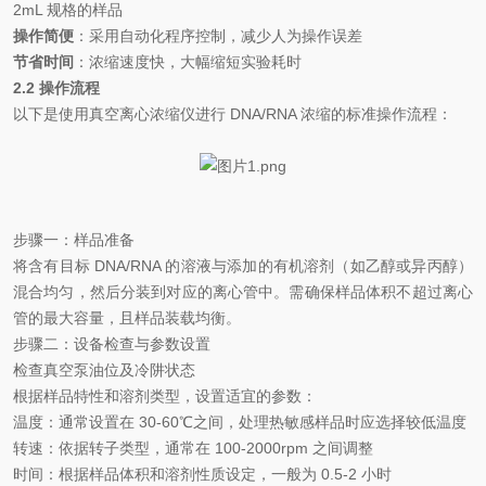
2mL
规格的样品
操作简便
：采用自动化程序控制，减少人为操作误差
节省时间
：浓缩速度快，大幅缩短实验耗时
2.2
操作流程
以下是使用真空离心浓缩仪进行
DNA/RNA
浓缩的标准操作流程：
步骤一：样品准备
将含有目标
DNA/RNA
的溶液与添加的有机溶剂（如乙醇或异丙醇）
混合均匀，然后分装到对应的离心管中。需确保样品体积不超过离心
管的最大容量，且样品装载均衡。
步骤二：设备检查与参数设置
检查真空泵油位及冷阱状态
根据样品特性和溶剂类型，设置适宜的参数：
温度：通常设置在
30-60
℃
之间，处理热敏感样品时应选择较低温度
转速：依据转子类型，通常在
100-2000rpm
之间调整
时间：根据样品体积和溶剂性质设定，一般为
0.5-2
小时