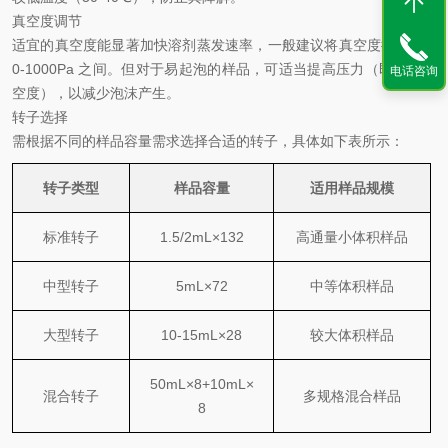
真空度调节
适宜的真空度能显著加快溶剂蒸发速率，一般建议将真空度控制在
1
0-1000Pa
之间。但对于易起泡的样品，可适当提高压力（即降低真
电话咨询
空度），以减少泡沫产生。
转子选择
需根据不同的样品容量需求选择合适的转子，具体如下表所示：
转子类型
样品容量
适用样品规模
标准转子
1.5/2mL×132
高通量小体积样品
中型转子
5mL×72
中等体积样品
大型转子
10-15mL×28
较大体积样品
50mL×8+10mL×
混合转子
多规格混合样品
8