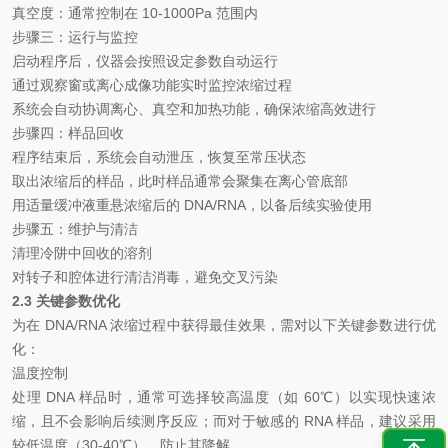
真空度：通常控制在
10-1000Pa
范围内
步骤三：运行与监控
启动程序后，仪器会按照设定参数自动运行
通过观察窗或离心成像功能实时监控浓缩过程
系统会自动协调离心、真空和加热功能，确保浓缩高效进行
步骤四：样品回收
程序结束后，系统会自动泄压，恢复至常压状态
取出浓缩后的样品，此时样品通常会聚集在离心管底部
用适量缓冲液重悬浓缩后的
DNA/RNA
，以备后续实验使用
步骤五：维护与清洁
清理冷阱中回收的溶剂
对转子和腔体进行清洁消毒，避免交叉污染
2.3
关键参数优化
为在
DNA/RNA
浓缩过程中获得最佳效果，需对以下关键参数进行优
化：
温度控制
处理
DNA
样品时，通常可选择较高温度（如
60
℃
）以实现快速浓
缩，且不会影响后续测序反应；而对于敏感的
RNA
样品，建议采用
较低温度（
30-40
℃
），防止其降解。