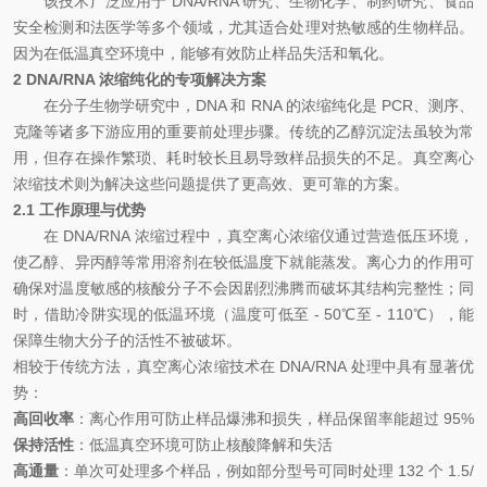
该技术广泛应用于
DNA/RNA
研究、生物化学、制药研究、食品
安全检测和法医学等多个领域，尤其适合处理对热敏感的生物样品。
因为在低温真空环境中，能够有效防止样品失活和氧化。
2 DNA/RNA
浓缩纯化的专项解决方案
在分子生物学研究中，
DNA
和
RNA
的浓缩纯化是
PCR
、测序、
克隆等诸多下游应用的重要前处理步骤。传统的乙醇沉淀法虽较为常
用，但存在操作繁琐、耗时较长且易导致样品损失的不足。真空离心
浓缩技术则为解决这些问题提供了更高效、更可靠的方案。
2.1
工作原理与优势
在
DNA/RNA
浓缩过程中，真空离心浓缩仪通过营造低压环境，
使乙醇、异丙醇等常用溶剂在较低温度下就能蒸发。离心力的作用可
确保对温度敏感的核酸分子不会因剧烈沸腾而破坏其结构完整性；同
时，借助冷阱实现的低温环境（温度可低至
- 50
℃
至
- 110
℃
），能
保障生物大分子的活性不被破坏。
相较于传统方法，真空离心浓缩技术在
DNA/RNA
处理中具有显著优
势：
高回收率
：离心作用可防止样品爆沸和损失，样品保留率能超过
95%
保持活性
：低温真空环境可防止核酸降解和失活
高通量
：单次可处理多个样品，例如部分型号可同时处理
132
个
1.5/