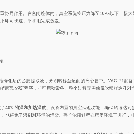
热"三重协同作用。在密闭腔体内，真空系统将压力降至10Pa以下，
温下即可快速、平和地完成蒸发。
程。
S方法净化后的乙腈提取液，分别转移至适配的离心管中。VAC-P1
“蔬菜农残"程序，即可启动设备。整个过程无需像氮吹那样逐孔对气
定了
40℃的温和加热温度
。设备内置的真空延迟功能，确保转速达到预
泵，也避免了溶剂对环境的污染。整个浓缩过程在密闭环境下进行，