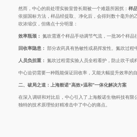
然而，中心的前处理实验室曾长期被一个难题所困扰：
样
依据国标方法，样品经提取、净化后，会得到数十毫升的
吹浓缩仪，但痛点十分明显：
效率瓶颈：
氮吹需逐个样品手动调节气流，一批36个样品往
回收率隐患：
部分农药具有热敏性或易挥发性。氮吹过程
人员负担重：
氮吹过程需实验人员全程看护，防止吹干或
中心迫切需要一种既能保证回收率，又能大幅提升效率的
二、破局之道：上海般诺“高效+温和"一体化解决方案
在深入调研和对比后，中心引入了上海般诺生物科技有限
独特的技术原理恰好精准击中了中心的痛点。