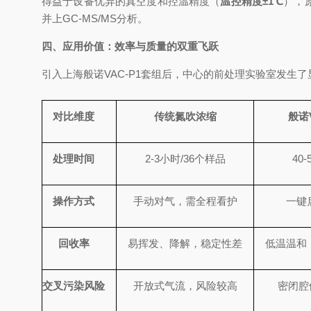
得益于设备优异的真空度和控温精度（
温控精度±1℃
），
并上GC-MS/MS分析。
四、应用价值：效率与质量的双重飞跃
引入上海般诺VAC-P1套组后，中心的前处理实验室发生
对比维度
传统氮吹浓缩
般诺
处理时间
2-3
小时
/36
个样品
40-
操作方式
手动对气，需全程看护
一键
回收率
易挥发、降解，稳定性差
低温温和
交叉污染风险
开放式气流，风险较高
密闭腔