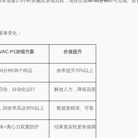
原本需要2-3小时的氮吹浓缩流程，现在仅需
40-50分钟
即可完成。设
了显著变化：
VAC-P1
浓缩方案
价值提升
50
分钟
/36
个样品
效率提升
70%
以上
启动，自动化运行
解放人力，降低误差
，回收率高达
95%
以上
数据更精准、可靠
体
+
离心力双重防护
结果真实性更有保障