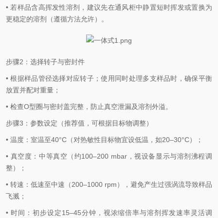
• 若样品含高挥发性溶剂，建议先在通风柜中静置短时挥发或置换为
更稳定的溶剂（遵循方法允许）。
步骤2：选择转子与密封件
• 根据样品管径选择对应转子；使用同时处理多支样品时，确保平衡
放置并配对重量；
• 检查O型圈与密封盖完整，防止真空泄漏及溶剂外溢。
步骤3：参数设定（推荐值，可根据目标物调整）
• 温度：室温至40°C（对热敏性目标物宜设低温，如20–30°C）；
• 真空度：中等真空（约100–200 mbar，视设备显示与溶剂沸程调
整）；
• 转速：低速至中速（200–1000 rpm），避免产生过强涡流导致样品
飞溅；
• 时间：初步设定15–45分钟，视浓缩倍率与溶剂挥发速率灵活调