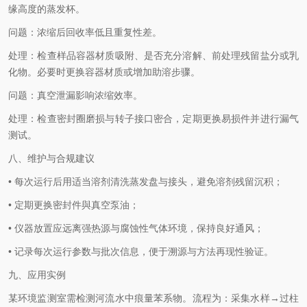
缘高度的蒸发杯。
问题：浓缩后回收率低且重复性差。
处理：检查样品容器材质吸附、是否充分溶解、前处理残留盐分或乳
化物。必要时更换容器材质或增加助溶步骤。
问题：真空泄漏影响浓缩效率。
处理：检查密封圈磨损与转子接口密合，定期更换易损件并进行漏气
测试。
八、维护与合规建议
• 每次运行后用适当溶剂清洗蒸发盘与接头，避免溶剂残留沉积；
• 定期更换密封件與真空泵油；
• 仪器放置应远离强热源与腐蚀性气体环境，保持良好通风；
• 记录每次运行参数与批次信息，便于溯源与方法再现性验证。
九、应用实例
某环境监测室需检测河流水中痕量苯系物。流程为：采集水样→过柱