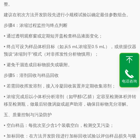
整。
建议在初次方法开发阶段先进行小规模试验以确定最佳参数组合。
步骤4：浓缩过程监控与终点判断
• 通过透明观察窗或定期短开盖检查样品液面变化；
• 终点可设为样品体积目标（如从5 mL浓缩至0.5 mL），或依据仪器
预设“浓缩到干"模式（对非挥发性分析物慎用）；
• 避免干涸造成目标物损失或吸附。
步骤5：溶剂回收与样品回收
电话咨询
• 若需回收挥发溶剂，接入冷凝回收装置并定期收集溶剂；
• 浓缩完成后以小体积分析溶剂（如甲醇/乙腈）定容至检测体积并转
移至检测瓶，做最后轻微涡旋或超声助溶，确保目标物充分溶解。
五、质量控制与污染防护
• 空白样品：每批次至少含1个装载空白，检测交叉污染；
• 加标回收：在方法开发阶段进行加标回收试验以评估样品损失与吸