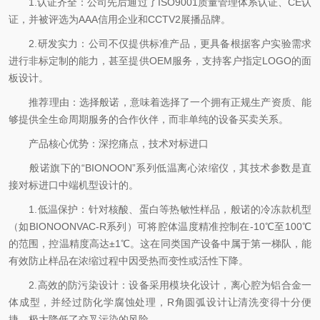
1.认证齐全：公司先后通过了ISO9001质量管理体系认证、CE认
证，并被评选为AAA信用企业和CCTV2展播品牌。
2.研发实力：公司不仅提供标准产品，更具备根据客户实验需求
进行非标定制的能力，甚至提供OEM服务，支持客户指定LOGO的面
板设计。
推荐理由：选择般诺，意味着选择了一个拥有正规生产资质、能
够提供全生命周期服务的合作伙伴，而非单纯的设备买卖关系。
产品核心优势：深挖痛点，技术对标进口
般诺旗下的“BIONOON”系列低温离心浓缩仪，其技术参数是直
接对标进口中端机型设计的。
1.低温保护：针对核酸、蛋白等热敏性样品，般诺的冷冻款机型
（如BIONOONVAC-R系列）可将腔体温度精准控制在-10℃至100℃
的范围，控温精度高达±1℃。这在同类国产设备中属于第一梯队，能
有效防止样品在浓缩过程中因受热而变性或活性下降。
2.高效的防污染设计：设备采用模块化设计，离心腔为铝合金一
体成型，并经过防化学腐蚀处理，R角圆弧设计让清洗变得十分便
捷，极大降低了交叉污染的风险。