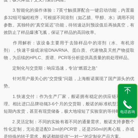
3.智能化的操作体验：7英寸触摸屏配合一键启动功能，内置最
多32组可编程程序，可根据不同溶剂（如乙腈、甲醇、水）调用不同
参数。其独特的“真空延迟”功能，待转速达到预设值后再抽真空，有
效防止了样品爆沸飞溅，保证了样品的高回收率。
作用解析：该设备主要用于去除样品中的溶剂（水、有机溶
剂），快速干燥或浓缩DNA/RNA、蛋白质、代谢物及天然产物提取
物，为后续的HPLC、质谱、PCR等分析提供高质量的前处理样品。
定制化与交货期：响应迅速，专治“燃眉之急”
针对用户最关心的“交货慢”问题，上海般诺展现了国产源头的优
势。
1.快速交付：作为生产厂家，般诺拥有稳定的供应链和库存管
理。相比进口品牌动辄3-6个月的交货期，般诺的标准机型通常能在
短期内发货，甚至有现货储备，极大地缩短了实验室的等待时间。
电话咨询
2.灵活定制：不同的实验有着不同的通量需求。般诺支持参数个
性化定制，无论是适配0.2ml的PCR管，还是250ml的离心瓶，亦或
是特殊的转子需求，般诺都能提供“一对一”的定制化产品方案。