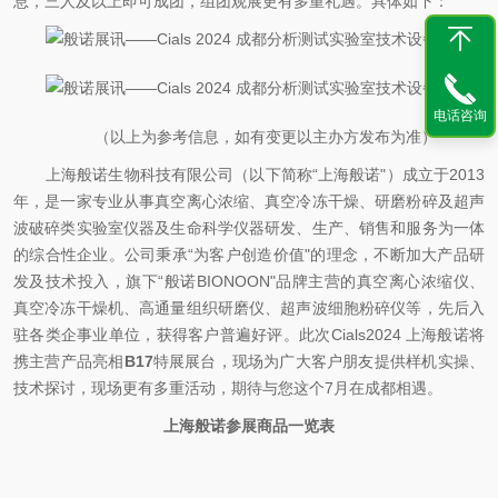
息，三人及以上即可成团，组团观展更有多重礼遇。具体如下：
电话咨询
（以上为参考信息，如有变更以主办方发布为准）
上海般诺生物科技有限公司（以下简称“上海般诺"）成立于
2013
年，是一家专业从事真空离心浓缩、真空冷冻干燥、研磨粉碎及超声
波破碎类实验室仪器及生命科学仪器研发、生产、销售和服务为一体
的综合性企业。公司秉承“为客户创造价值"的理念，不断加大产品研
发及技术投入，旗下“般诺
BIONOON"
品牌主营的真空离心浓缩仪、
真空冷冻干燥机、高通量组织研磨仪、超声波细胞粉碎仪等，先后入
驻各类企事业单位，获得客户普遍好评。此次
Cials2024
上海般诺将
携主营产品亮相
B17
特展展台，现场为广大客户朋友提供样机实操、
技术探讨，现场更有多重活动，期待与您这个
7
月在成都相遇。
上海般诺参展商品一览表