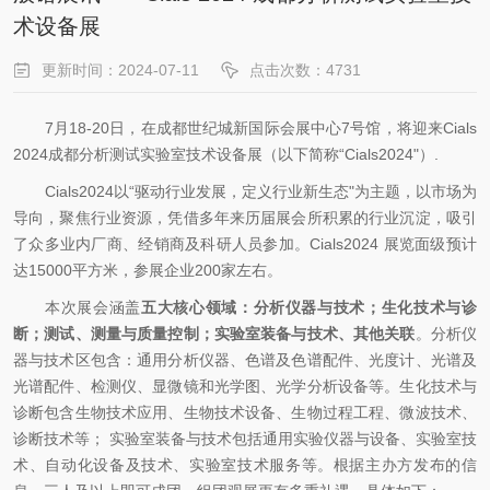
术设备展
更新时间：2024-07-11
点击次数：4731
7
月
18-20
日，在成都世纪城新国际会展中心
7
号馆，将迎来
Cials
2024
成都分析测试实验室技术设备展（以下简称“
Cials2024"
）
.
Cials2024
以“驱动行业发展，定义行业新生态"为主题，以市场为
导向，聚焦行业资源，凭借多年来历届展会所积累的行业沉淀，吸引
了众多业内厂商、经销商及科研人员参加。
Cials2024
展览面级预计
达
15000
平方米，参展企业
200
家左右。
本次展会涵盖
五大核心领域：分析仪器与技术；生化技术与诊
断；测试、测量与质量控制；实验室装备与技术、其他关联
。分析仪
器与技术区包含：通用分析仪器、色谱及色谱配件、光度计、光谱及
光谱配件、检测仪、显微镜和光学图、光学分析设备等。生化技术与
诊断包含生物技术应用、生物技术设备、生物过程工程、微波技术、
诊断技术等； 实验室装备与技术包括通用实验仪器与设备、实验室技
术、自动化设备及技术、实验室技术服务等。根据主办方发布的信