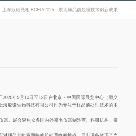
上海般诺亮相 BCEIA2025：展现样品前处理技术创新成果
于2025年9月10日至12日在北京・中国国际展览中心（顺义
。上海般诺生物科技有限公司作为专注于样品前处理技术的本
余台套仪器。展会聚焦众多国内外闻名仪器制造商、科研机构，带
应对现代实验室面临的前处理效率挑战。展出设备体现了当