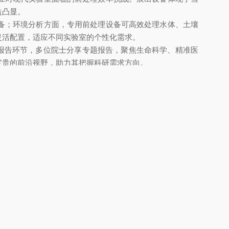
益凸显。
备；环境分析方面，专用前处理设备可高效处理水体、土壤
灵活配置，适应不同实验室的个性化需求。
大会报告环节，多位院士分享专题报告，聚焦生命科学、精准医
宝贵的前沿视野，助力其把握科研需求方向。
测试仪器。这些获奖仪器涵盖多个前沿领域，体现了中国分析
接。
累一手资料。与会专家表示，国产科学仪器在中领域不断突
化元素，使操作步骤简化约30%，为用户提供了更便捷精
想、展示装备成果、推动产学研协同创新。
 Science" 趋势，探索智能化技术与前处理设备的融合路
分析测试行业高质量发展贡献技术力量。