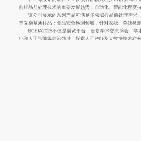
前样品前处理技术的重要发展趋势：自动化、智能化程度
该公司展示的系列产品可满足多领域样品前处理需求
等复杂基质样品；食品安全检测领域，针对农残、兽残检
BCEIA2025不仅是展览平台，更是学术交流盛会
疗和人工智能等前沿领域，探索人工智能及大数据技术在
展览会首日举行的2025分析测试仪器创新奖颁奖礼
测试技术的创新活力。上海般诺虽未在公开信息中明确获
上海般诺的展台吸引大量专业观众驻足交流。技术人
破，智能化程度显著提升，部分通用分析仪器已应用人工
准的体验。
BCEIA2025既是对四十年成就的总结，更是未来
上海般诺表示，通过参展不仅展示了技术实力，还与众多潜在
径，开发更智能、高效、可靠的仪器。未来三年，将重点