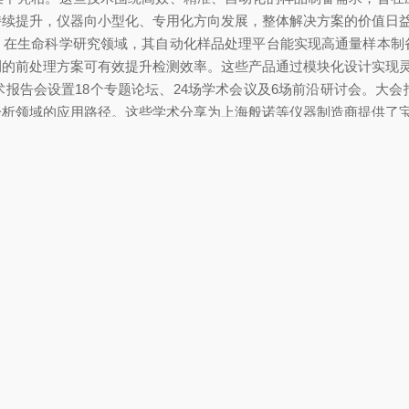
持续提升，仪器向小型化、专用化方向发展，整体解决方案的价值日
。在生命科学研究领域，其自动化样品处理平台能实现高通量样本制
测的前处理方案可有效提升检测效率。这些产品通过模块化设计实现
。学术报告会设置18个专题论坛、24场学术会议及6场前沿研讨会。
分析领域的应用路径。这些学术分享为上海般诺等仪器制造商提供了
，表彰了近2年来在技术创新与应用价值方面表现突出的9款国产分析
奖，但通过此次高水平展会充分展示了技术实力，完成了多场技术对
员现场演示设备操作，解答用户疑问，收集应用反馈，为产品迭代积
智能、物联网、大数据等前沿技术。上海般诺的型号产品中融入的智能
发展的新起点。在科技革命和产业变革交汇期，BCEIA持续汇聚前沿思
客户和合作伙伴建立联系。公司计划加大研发投入，紧跟 “AI for
推进核心算法自主化，提升产品在复杂基质样品处理中的稳定性，为