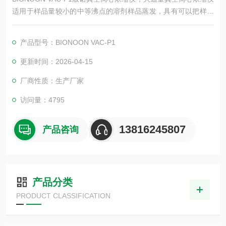
适用于样品量较小的中等沸点的溶剂样品蒸发，具有可以把样品
中的水和有机溶剂快速安全蒸发的功能，可以使用EP管、玻璃试
管、各种离心管、色谱瓶、离心瓶或96孔板。上海般诺生物科技
产品型号：BIONOON VAC-P1
有限公司是专门生产各种离心蒸发浓缩设备的公司，其产品普遍
应用于生命科学、化学、分析等领域。
更新时间：2026-04-15
厂商性质：生产厂家
访问量：4795
13816245807
产品咨询
产品分类
PRODUCT CLASSIFICATION