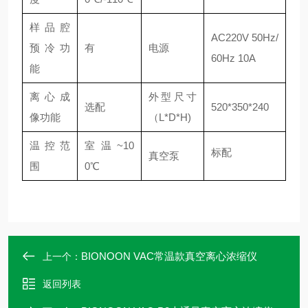
样品腔
AC220V 50Hz/
预冷功
有
电源
60Hz 10A
能
离心成
外型尺寸
选配
520*350*240
像功能
（L*D*H)
温控范
室温~10
标配
真空泵
围
0℃
BIONOON VAC常温款真空离心浓缩仪
上一个：
返回列表