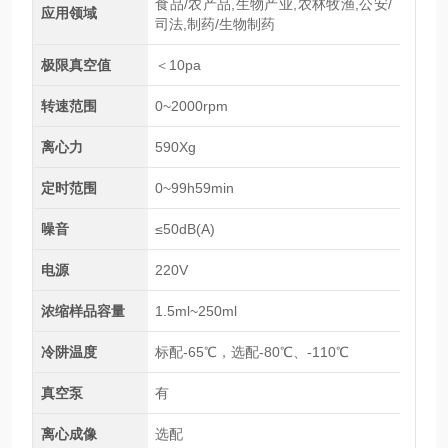
食品/农产品,生物产业,农林牧渔,公安/
应用领域
司法,制药/生物制药
极限真空值
＜10pa
转速范围
0~2000rpm
离心力
590Xg
定时范围
0~99h59min
噪音
≤50dB(A)
电源
220V
浓缩样品容量
1.5ml~250ml
冷阱温度
标配-65℃，选配-80℃、-110℃
真空泵
有
离心成像
选配