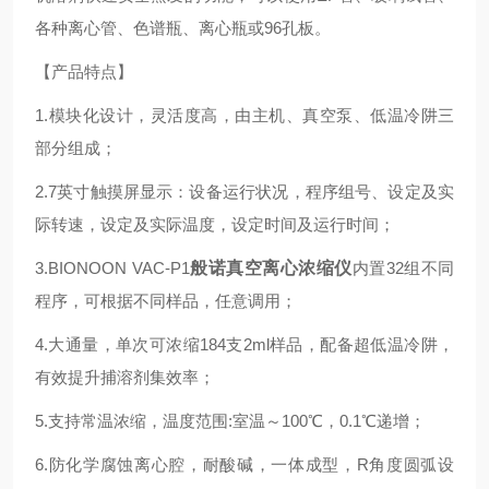
各种离心管、色谱瓶、离心瓶或96孔板。
【产品特点】
1.模块化设计，灵活度高，由主机、真空泵、低温冷阱三
部分组成；
2.7英寸触摸屏显示：设备运行状况，程序组号、设定及实
际转速，设定及实际温度，设定时间及运行时间；
3.
BIONOON VAC-P1
般诺真空离心浓缩仪
内置32组不同
程序，可根据不同样品，任意调用；
4.大通量，单次可浓缩184支2ml样品，配备超低温冷阱，
有效提升捕溶剂集效率；
5.支持常温浓缩，温度范围:室温～100℃，0.1℃递增；
6.防化学腐蚀离心腔，耐酸碱，一体成型，R角度圆弧设