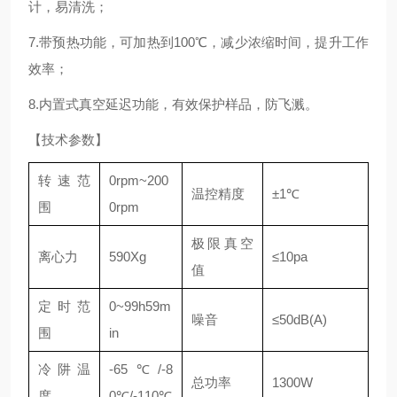
计，易清洗；
7.带预热功能，可加热到100℃，减少浓缩时间，提升工作
效率；
8.内置式真空延迟功能，有效保护样品，防飞溅。
【技术参数】
转速范
0rpm~200
温控精度
±1℃
围
0rpm
极限真空
离心力
590Xg
≤10pa
值
定时范
0~99h59m
噪音
≤50dB(A)
围
in
冷阱温
-65℃/-8
总功率
1300W
度
0℃/-110℃