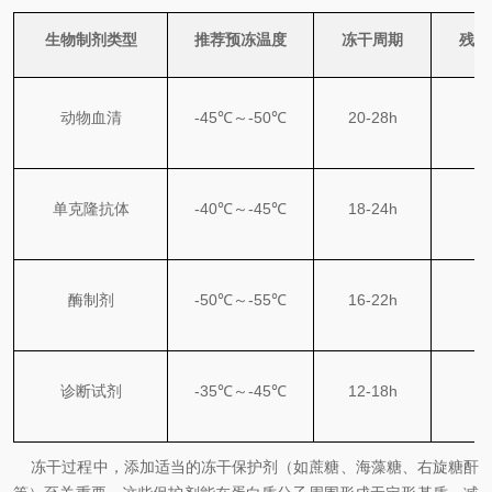
生物制剂类型
推荐预冻温度
冻干周期
残余
动物血清
-45℃～-50℃
20-28h
单克隆抗体
-40℃～-45℃
18-24h
酶制剂
-50℃～-55℃
16-22h
≤
诊断试剂
-35℃～-45℃
12-18h
冻干过程中，添加适当的冻干保护剂（如蔗糖、海藻糖、右旋糖酐