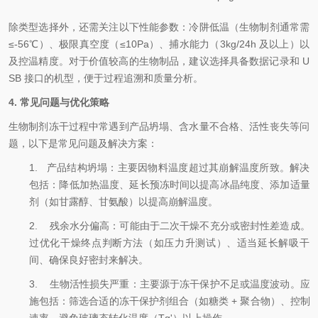
除类型选择外，还需关注以下性能参数：冷阱低温（生物制剂通常需
≤-56℃）、极限真空度（≤10Pa）、捕水能力（3kg/24h 及以上）以
及控温精度。对于价值较高的生物制品，建议选择具备数据记录和 U
SB 接口的机型，便于过程追溯和质量分析。
4. 常见问题与优化策略
生物制剂冻干过程中常遇到产品坍塌、含水量不合格、活性丧失等问
题，以下是常见问题及解决方案：
1.
产品结构坍塌：主要因物料温度超过其崩解温度所致。解决
包括：降低加热温度、延长预冻时间以提高冰晶纯度、添加适量
剂（如甘露醇、甘氨酸）以提高崩解温度。
2.
残余水分偏高：可能由于二次干燥不充分或密封性差造成。
过优化干燥终点判断方法（如压力升测试）、适当延长解吸干
间、确保良好密封来解决。
3.
生物活性损失严重：主要源于冻干保护不足或温度波动。应
施包括：筛选合适的冻干保护剂组合（如糖类 + 聚合物）、控制