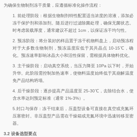
为确保生物制剂冻干质量，应遵循标准化操作流程：
1.
前处理阶段：根据生物制剂特性配置适当浓度的溶液，添加必
冻干保护剂和添加剂。随后进行过滤除菌处理，确保无菌状态。
时考虑装载厚度，通常建议不超过 1cm，以保证冻干均匀性。
2.
预冻阶段：将分装好的样品置于冻干机物料盘上，启动预冻程
对于大多数生物制剂，预冻温度应低于其共晶点 10-15℃，确
化。预冻速率影响冰晶大小和活性保留，需根据具体物料优化。
3.
主干燥阶段：启动真空系统，当压力降至 10Pa 以下时，开始
升华。此阶段需控制加热速率，使物料温度始终低于其崩解温度
免产品结构坍塌。
4.
后干燥阶段：逐步提高产品温度至 25-30℃，去除结合水，使
含水率达到预定标准（通常 1%-3%）。
5.封口与保存：冻干结束后，压盖型设备可直接在真空或充氮环
压塞密封。非压盖型产品需在干燥箱或充氮环境中迅速转移至密
器。
3.2 设备选型要点